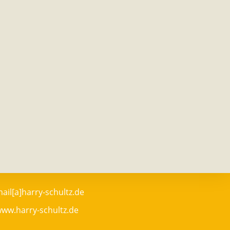
ail[a]harry-schultz.de
ww.harry-schultz.de