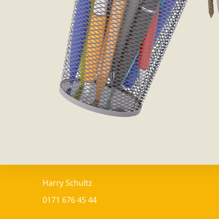
Harry Schultz
0171 676 45 44